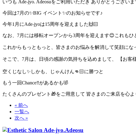
いつも Ade-jyo. Adeosuをご利用いただき ありがとうございま
今回は7月の✨BIG イベント✨のお知らせです♪
今年1月にAde-jyoは15周年を迎えました🙌🏻
なお、7月には移転オープンから3周年を迎えます😊これもひとえ
これからもっともっと、皆さまのお悩みを解消して笑顔になっ
そこで、7月は、日頃の感謝の気持ちを込めまして、 【お客
空くじなし✨しかも、じゃんけん👊🏻に勝つと
もう一回Chance‼︎があるかも🤣
たくさんのプレゼント🎁をご用意して 皆さまのご来店を心より
« 前へ
一覧へ
次へ »