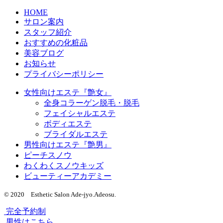
HOME
サロン案内
スタッフ紹介
おすすめの化粧品
美容ブログ
お知らせ
プライバシーポリシー
女性向けエステ『艶女』
全身コラーゲン脱毛・脱毛
フェイシャルエステ
ボディエステ
ブライダルエステ
男性向けエステ『艶男』
ピーチスノウ
わくわくスノウキッズ
ビューティーアカデミー
© 2020 Esthetic Salon Ade-jyo.Adeosu.
完全予約制
男性はこちら