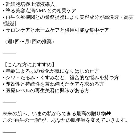
• 幹細胞培養上清液導入
• 塗る美容点滴NMNとの相乗ケア
• 再生医療機関との業務提携により美容成分が高浸透・高実
感設計
• サロンケアとホームケアと併用可能な集中ケア
（週1回〜月1回の推奨）
⸻
【こんな方におすすめ】
• 年齢による肌の変化が気になりはじめた方
• シワ・たるみ・くすみなど、複合的な悩みを持つ方
• 即効性と持続性を兼ね備えたケアを求める方
• 医療レベルの再生美容に興味がある方
⸻
未来の肌へ、いまの私からできる最高の贈り物🎁
この“再生の一滴”が、あなたの肌年齢を変えていきます。
⸻