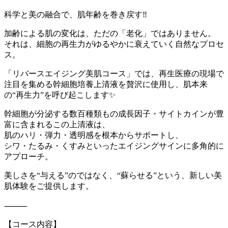
科学と美の融合で、肌年齢を巻き戻す‼︎
加齢による肌の変化は、ただの「老化」ではありません。
それは、細胞の再生力がゆるやかに衰えていく自然なプロセ
ス。
「リバースエイジング美肌コース」では、再生医療の現場で
注目を集める幹細胞培養上清液を贅沢に使用し、肌本来
の“再生力”を呼び起こします✨
幹細胞が分泌する数百種類もの成長因子・サイトカインが豊
富に含まれるこの上清液は、
肌のハリ・弾力・透明感を根本からサポートし、
シワ・たるみ・くすみといったエイジングサインに多角的に
アプローチ。
美しさを“与える”のではなく、“蘇らせる”という、新しい美
肌体験をご提供します。
⸻
【コース内容】