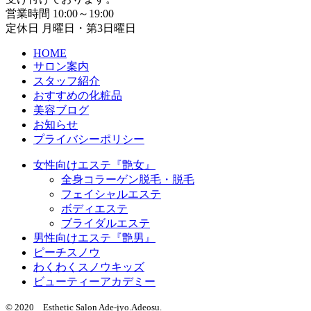
営業時間 10:00～19:00
定休日 月曜日・第3日曜日
HOME
サロン案内
スタッフ紹介
おすすめの化粧品
美容ブログ
お知らせ
プライバシーポリシー
女性向けエステ『艶女』
全身コラーゲン脱毛・脱毛
フェイシャルエステ
ボディエステ
ブライダルエステ
男性向けエステ『艶男』
ピーチスノウ
わくわくスノウキッズ
ビューティーアカデミー
© 2020 Esthetic Salon Ade-jyo.Adeosu.